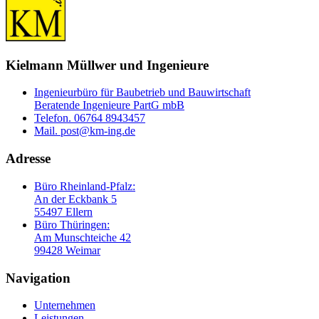
Kielmann Müllwer und Ingenieure
Ingenieurbüro für Baubetrieb und Bauwirtschaft
Beratende Ingenieure PartG mbB
Telefon. 06764 8943457
Mail. post@km-ing.de
Adresse
Büro Rheinland-Pfalz:
An der Eckbank 5
55497 Ellern
Büro Thüringen:
Am Munschteiche 42
99428 Weimar
Navigation
Unternehmen
Leistungen