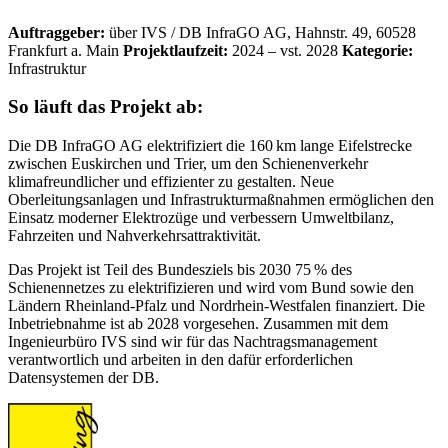
Auftraggeber:
über IVS / DB InfraGO AG, Hahnstr. 49, 60528
Frankfurt a. Main
Projektlaufzeit:
2024 – vst. 2028
Kategorie:
Infrastruktur
So läuft das Projekt ab:
Die DB InfraGO AG elektrifiziert die 160
km lange Eifelstrecke
zwischen Euskirchen und Trier, um den Schienenverkehr
klimafreundlicher und effizienter zu gestalten. Neue
Oberleitungsanlagen und Infrastrukturma
ß
nahmen erm
ö
glichen den
Einsatz moderner Elektroz
ü
ge und verbessern Umweltbilanz,
Fahrzeiten und Nahverkehrsattraktivit
ä
t.
Das Projekt ist Teil des Bundesziels bis 2030 75
% des
Schienennetzes zu elektrifizieren und wird vom Bund sowie den
L
ä
ndern Rheinland-Pfalz und Nordrhein-Westfalen finanziert. Die
Inbetriebnahme ist ab 2028 vorgesehen. Zusammen mit dem
Ingenieurbüro IVS sind wir für das Nachtragsmanagement
verantwortlich und arbeiten in den dafür erforderlichen
Datensystemen der DB.