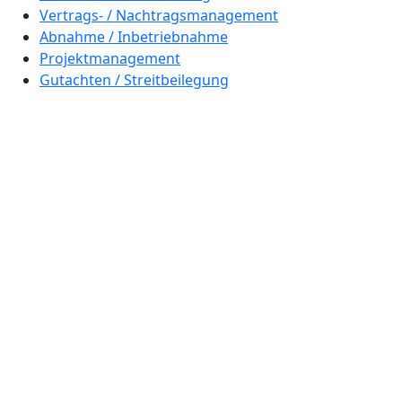
Vertrags- / Nachtragsmanagement
Abnahme / Inbetriebnahme
Projektmanagement
Gutachten / Streitbeilegung
© 2026 Kielmann & Müllwer. All Rights Reserved